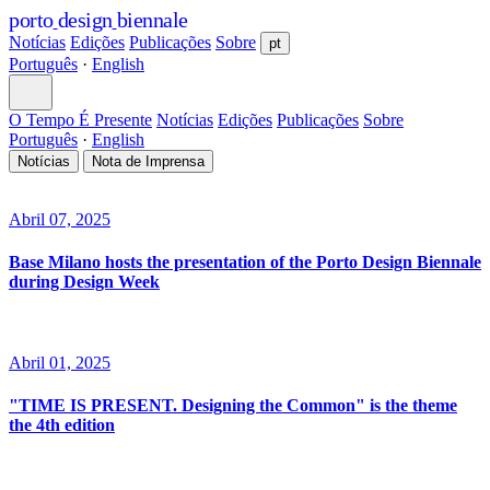
porto
design
biennale
Notícias
Edições
Publicações
Sobre
pt
Português
·
English
O Tempo É Presente
Notícias
Edições
Publicações
Sobre
Português
·
English
Notícias
Nota de Imprensa
Abril 07, 2025
Base Milano hosts the presentation of the Porto Design Biennale
during Design Week
Abril 01, 2025
"TIME IS PRESENT. Designing the Common" is the theme
the 4th edition