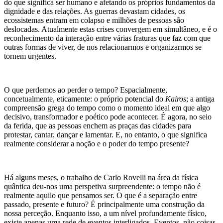
do que significa ser humano e afetando os próprios fundamentos da
dignidade e das relações. As guerras devastam cidades, os
ecossistemas entram em colapso e milhões de pessoas são
deslocadas. Atualmente estas crises convergem em simultâneo, e é o
reconhecimento da interação entre várias fraturas que faz com que
outras formas de viver, de nos relacionarmos e organizarmos se
tornem urgentes.
O que perdemos ao perder o tempo? Espacialmente,
concetualmente, eticamente: o próprio potencial do
Kairos
; a antiga
compreensão grega do tempo como o momento ideal em que algo
decisivo, transformador e poético pode acontecer. É agora, no seio
da ferida, que as pessoas enchem as praças das cidades para
protestar, cantar, dançar e lamentar. E, no entanto, o que significa
realmente considerar a noção e o poder do tempo presente?
Há alguns meses, o trabalho de Carlo Rovelli na área da física
quântica deu-nos uma perspetiva surpreendente: o tempo não é
realmente aquilo que pensamos ser. O que é a separação entre
passado, presente e futuro? É principalmente uma construção da
nossa perceção. Enquanto isso, a um nível profundamente físico,
existe apenas uma rede de eventos interligados. Eventos, não coisas.