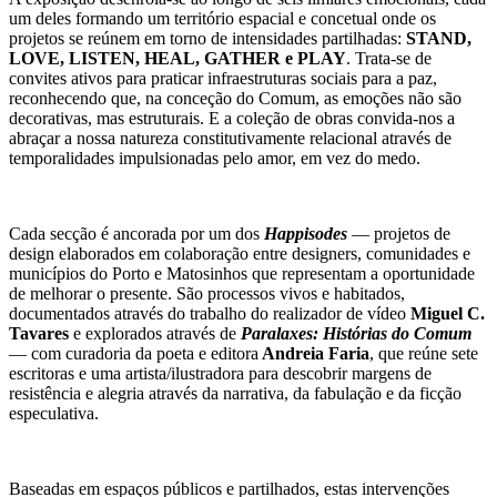
um deles formando um território espacial e concetual onde os
projetos se reúnem em torno de intensidades partilhadas:
STAND,
LOVE, LISTEN, HEAL, GATHER e PLAY
. Trata-se de
convites ativos para praticar infraestruturas sociais para a paz,
reconhecendo que, na conceção do Comum, as emoções não são
decorativas, mas estruturais. E a coleção de obras convida-nos a
abraçar a nossa natureza constitutivamente relacional através de
temporalidades impulsionadas pelo amor, em vez do medo.
Cada secção é ancorada por um dos
Happisodes
— projetos de
design elaborados em colaboração entre designers, comunidades e
municípios do Porto e Matosinhos que representam a oportunidade
de melhorar o presente. São processos vivos e habitados,
documentados através do trabalho do realizador de vídeo
Miguel C.
Tavares
e explorados através de
Paralaxes: Histórias do Comum
— com curadoria da poeta e editora
Andreia Faria
, que reúne sete
escritoras e uma artista/ilustradora para descobrir margens de
resistência e alegria através da narrativa, da fabulação e da ficção
especulativa.
Baseadas em espaços públicos e partilhados, estas intervenções