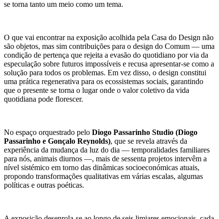
se torna tanto um meio como um tema.
O que vai encontrar na exposição acolhida pela Casa do Design não
são objetos, mas sim contribuições para o design do Comum — uma
condição de pertença que rejeita a evasão do quotidiano por via da
especulação sobre futuros impossíveis e recusa apresentar-se como a
solução para todos os problemas. Em vez disso, o design constitui
uma prática regenerativa para os ecossistemas sociais, garantindo
que o presente se torna o lugar onde o valor coletivo da vida
quotidiana pode florescer.
No espaço orquestrado pelo
Diogo Passarinho Studio (Diogo
Passarinho e Gonçalo Reynolds)
, que se revela através da
experiência da mudança da luz do dia — temporalidades familiares
para nós, animais diurnos —, mais de sessenta projetos intervêm a
nível sistémico em torno das dinâmicas socioeconómicas atuais,
propondo transformações qualitativas em várias escalas, algumas
políticas e outras poéticas.
A exposição desenrola-se ao longo de seis limiares emocionais, cada