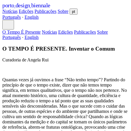
porto
design
biennale
Notícias
Edições
Publicações
Sobre
pt
Português
·
English
O Tempo É Presente
Notícias
Edições
Publicações
Sobre
Português
·
English
O TEMPO É PRESENTE. Inventar o Comum
Curadoria de Angela Rui
Quantas vezes já ouvimos a frase “Não tenho tempo”? Partindo do
princípio de que
o tempo existe, dizer que não temos tempo
significa, em termos qualitativos, que
o tempo não nos pertence. No
atual momento histórico, uma cultura de quantidade,
eficiência e
produção reduziu o tempo a tal ponto que as suas qualidades
sensíveis são
desconsideradas. Mas o que sucede com o cuidar das
pessoas, de outras espécies e do ambiente que partilhamos e onde se
cultiva um sentido de responsabilidade cívica? Quando as lógicas
dominantes da medição e do capital se tornam os únicos parâmetros
de referência, abrem-se fraturas ontológicas, provocando uma crise