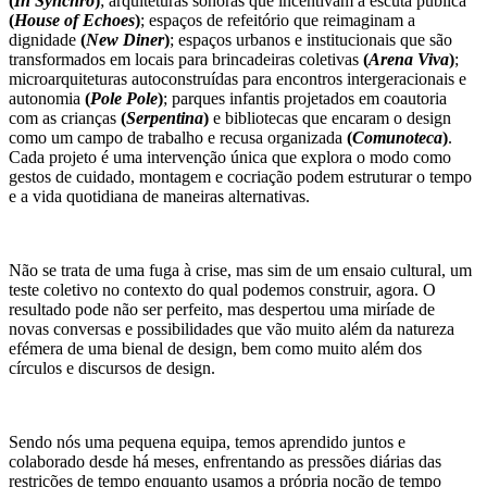
(
In Synchro
)
; arquiteturas sonoras que incentivam a escuta pública
(
House of Echoes
)
; espaços de refeitório que reimaginam a
dignidade
(
New Diner
)
; espaços urbanos e institucionais que são
transformados em locais para brincadeiras coletivas
(
Arena Viva
)
;
microarquiteturas autoconstruídas para encontros intergeracionais e
autonomia
(
Pole Pole
)
; parques infantis projetados em coautoria
com as crianças
(
Serpentina
)
e bibliotecas que encaram o design
como um campo de trabalho e recusa organizada
(
Comunoteca
)
.
Cada projeto é uma intervenção única que explora o modo como
gestos de cuidado, montagem e cocriação podem estruturar o tempo
e a vida quotidiana de maneiras alternativas.
Não se trata de uma fuga à crise, mas sim de um ensaio cultural, um
teste coletivo no contexto do qual podemos construir, agora. O
resultado pode não ser perfeito, mas despertou uma miríade de
novas conversas e possibilidades que vão muito além da natureza
efémera de uma bienal de design, bem como muito além dos
círculos e discursos de design.
Sendo nós uma pequena equipa, temos aprendido juntos e
colaborado desde há meses, enfrentando as pressões diárias das
restrições de tempo enquanto usamos a própria noção de tempo