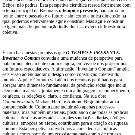
Beijos, não pedras. Esta perspetiva científica ressoa fortemente com
o tema principal da Biennale:
o tempo é presente
, não como um
ponto entre o passado e o futuro e sim como a única dimensão na
qual podemos efetivamente agir e construir. Mas agir e construir
exigem mais do que intenção individual — exigem infraestrutura
coletiva.
É com base nestas premissas que
O TEMPO É PRESENTE.
Inventar o Comum
convida a uma mudança de perspetiva para
habitarmos plenamente o aqui e agora, em vez de nos projetarmos
em futuros especulativos. A afirmação “Inventar o Comum” amplia
esta visão ao enquadrar o design como construção coletiva do
mundo. Aqui, o Comum vai além dos recursos partilhados para
abraçar uma dimensão fundamental da produção social que inclui
elementos materiais, juntamente com a linguagem, o conhecimento,
os afetos, as relações e, claro, a confiança. Na sua obra
Commonwealth
, Michael Hardt e Antonio Negri ampliaram a
compreensão do Comum para incluir não apenas processos
materiais, mas também imateriais, postulando que todas as práticas
culturais, desde as artes até às simples saudações diárias, códigos
culturais, emoções ou afetos, contribuem para a criação da riqueza
comum. Esta perspetiva convida-nos a considerar as práticas
culturais como parte de um ecossistema mais amplo de riqueza