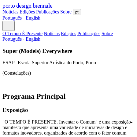
porto
design
biennale
Notícias
Edições
Publicações
Sobre
pt
Português
·
English
O Tempo É Presente
Notícias
Edições
Publicações
Sobre
Português
·
English
Super (Models) Everywhere
ESAP | Escola Superior Artística do Porto, Porto
(Constelações)
Programa Principal
Exposição
"O TEMPO É PRESENTE. Inventar o Comum" é uma exposição-
manifesto que apresenta uma variedade de iniciativas de design e
formatos inovadores, organizados de acordo com o fator comum