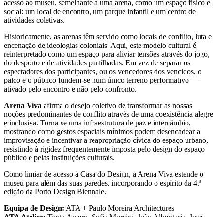
acesso ao museu, semelhante a uma arena, como um espaço físico e
social: um local de encontro, um parque infantil e um centro de
atividades coletivas.
Historicamente, as arenas têm servido como locais de conflito, luta e
encenação de ideologias coloniais. Aqui, este modelo cultural é
reinterpretado como um espaço para aliviar tensões através do jogo,
do desporto e de atividades partilhadas. Em vez de separar os
espectadores dos participantes, ou os vencedores dos vencidos, o
palco e o público fundem-se num único terreno performativo —
ativado pelo encontro e não pelo confronto.
Arena Viva
afirma o desejo coletivo de transformar as nossas
noções predominantes de conflito através de uma coexistência alegre
e inclusiva. Torna-se uma infraestrutura de paz e intercâmbio,
mostrando como gestos espaciais mínimos podem desencadear a
improvisação e incentivar a reapropriação cívica do espaço urbano,
resistindo à rigidez frequentemente imposta pelo design do espaço
público e pelas instituições culturais.
Como limiar de acesso à Casa do Design, a Arena Viva estende o
museu para além das suas paredes, incorporando o espírito da 4.ª
edição da Porto Design Biennale.
Equipa de Design:
ATA + Paulo Moreira Architectures
ATA Atelier:
Tiago Antero, Sofia Moreira, João Albergaria, José