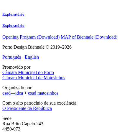
Exploratório
Exploratório
Opening Program (Download)
MAP of Biennale (Download)
Porto Design Biennale © 2019–2026
Português
·
English
Promovido por
Câmara Municipal do Porto
Câmara Municipal de Matosinhos
Organizado por
esad—idea
+
esad matosinhos
Com o alto patrocínio de sua excelência
O Presidente da República
Sede
Rua Brito Capelo 243
4450-073