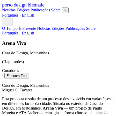
porto
design
biennale
Notícias
Edições
Publicações
Sobre
pt
Português
·
English
O Tempo É Presente
Notícias
Edições
Publicações
Sobre
Português
·
English
Arena Viva
Casa do Design, Matosinhos
(Happisodes)
Curadores
·
Eleonora Fedi
Casa do Design, Matosinhos
Miguel C. Tavares
Esta proposta resulta de um processo desenvolvido em várias fases e
em diferentes locais da cidade. Situada no exterior da Casa do
Design, em Matosinhos,
Arena Viva
— um projeto de Paulo
Moreira e ATA Atelier — reimagina a forma côncava da praça de