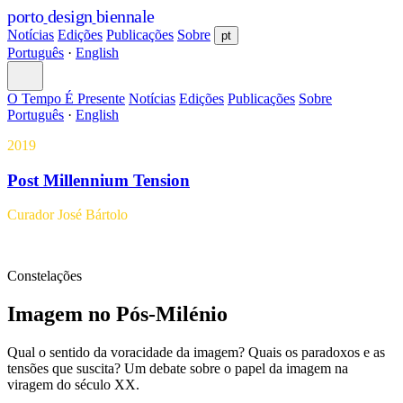
porto
design
biennale
Notícias
Edições
Publicações
Sobre
pt
Português
·
English
O Tempo É Presente
Notícias
Edições
Publicações
Sobre
Português
·
English
2019
Post Millennium Tension
Curador
José Bártolo
Constelações
Imagem no Pós-Milénio
Qual o sentido da voracidade da imagem? Quais os paradoxos e as
tensões que suscita? Um debate sobre o papel da imagem na
viragem do século XX.