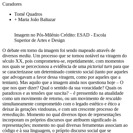
Curadores
Tomé Quadros
+
Maria João Baltazar
Imagem no Pós-Milénio
Crédito: ESAD - Escola
Superior de Artes e Design
O debate em torno da imagem foi sendo mapeado através de
diversos
media
. Um processo que se tornou notável na viragem do
século XX, pois comprometeu-se, repetidamente, com momentos
nos quais se percecionou a evidência de uma
pictorial turn
para que
se caracterizasse um determinado contexto social (tanto por aqueles
que advogavam a favor dessa viragem, como por aqueles que a
temiam). Mas aquilo que a imagem ainda nos questiona hoje – O
que nos quer dizer? Qual o sentido da sua voracidade? Quais os
paradoxos e as tensões que suscita? – é pressentido na atualidade
como um movimento de retorno, ou um movimento de
rescaldo
simultaneamente comprometido com o legado estético e ético a
deixar às gerações vindouras, e com um crescente processo de
remediação
. Momento no qual diversos tipos de representações
incorporam os próprios discursos que atribuem significado às
representações; momento no qual diversas ferramentas associam ao
código e à sua linguagem, o próprio discurso social que se