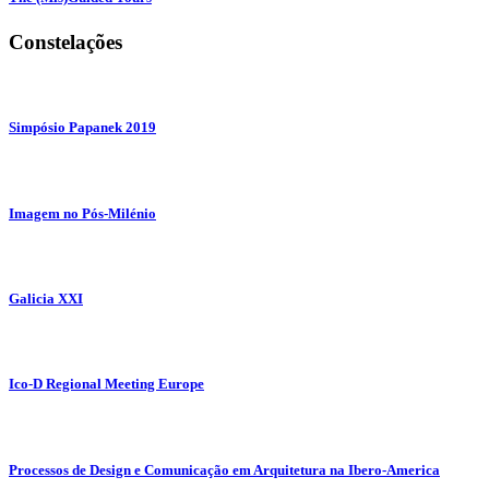
Constelações
Simpósio Papanek 2019
Imagem no Pós-Milénio
Galicia XXI
Ico-D Regional Meeting Europe
Processos de Design e Comunicação em Arquitetura na Ibero-America