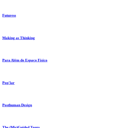
Futuress
Making as Thinking
Para Além do Espaço Físico
Pop'lar
Posthuman Design
The (Mis)Guided Tours