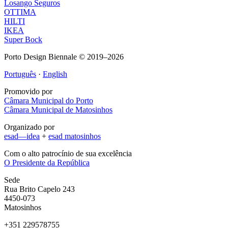
Losango Seguros
OTTIMA
HILTI
IKEA
Super Bock
Porto Design Biennale © 2019–2026
Português
·
English
Promovido por
Câmara Municipal do Porto
Câmara Municipal de Matosinhos
Organizado por
esad—idea
+
esad matosinhos
Com o alto patrocínio de sua excelência
O Presidente da República
Sede
Rua Brito Capelo 243
4450-073
Matosinhos
+351 229578755