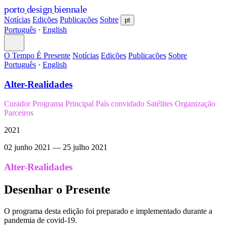
porto
design
biennale
Notícias
Edições
Publicações
Sobre
pt
Português
·
English
O Tempo É Presente
Notícias
Edições
Publicações
Sobre
Português
·
English
Alter-Realidades
Curador
Programa Principal
País convidado
Satélites
Organização
Parceiros
2021
02 junho 2021
—
25 julho 2021
Alter-Realidades
Desenhar o Presente
O programa desta edição foi preparado e implementado durante a
pandemia de covid-19.