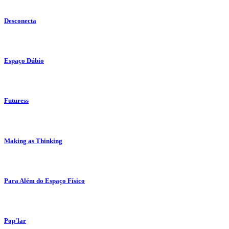
Desconecta
Espaço Dúbio
Futuress
Making as Thinking
Para Além do Espaço Físico
Pop'lar