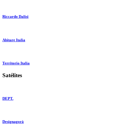
Riccardo Dalisi
Abitare Italia
Territorio Italia
Satélites
DEPT.
Designagorà