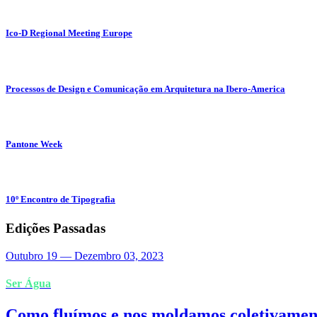
Ico-D Regional Meeting Europe
Processos de Design e Comunicação em Arquitetura na Ibero-America
Pantone Week
10º Encontro de Tipografia
Edições Passadas
Outubro 19
—
Dezembro 03, 2023
Ser Água
Como fluímos e nos moldamos coletivamen