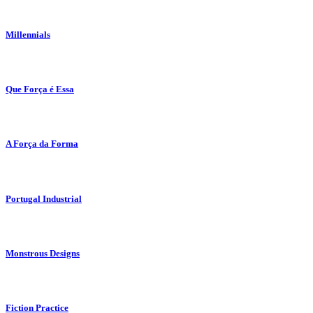
Millennials
Que Força é Essa
A Força da Forma
Portugal Industrial
Monstrous Designs
Fiction Practice