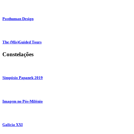
Posthuman Design
The (Mis)Guided Tours
Constelações
Simpósio Papanek 2019
Imagem no Pós-Milénio
Galicia XXI