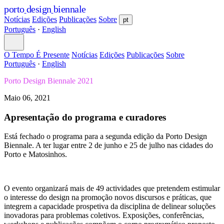
porto
design
biennale
Notícias
Edições
Publicações
Sobre
pt
Português
·
English
O Tempo É Presente
Notícias
Edições
Publicações
Sobre
Português
·
English
Porto Design Biennale 2021
Maio 06, 2021
Apresentação do programa e curadores
Está fechado o programa para a segunda edição da Porto Design
Biennale. A ter lugar entre 2 de junho e 25 de julho nas cidades do
Porto e Matosinhos.
O evento organizará mais de 49 actividades que pretendem estimular
o interesse do design na promoção novos discursos e práticas, que
integrem a capacidade prospetiva da disciplina de delinear soluções
inovadoras para problemas coletivos. Exposições, conferências,