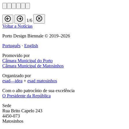
1/6
Voltar a Notícias
Porto Design Biennale © 2019–2026
Português
·
English
Promovido por
Câmara Municipal do Porto
Câmara Municipal de Matosinhos
Organizado por
esad—idea
+
esad matosinhos
Com o alto patrocínio de sua excelência
O Presidente da República
Sede
Rua Brito Capelo 243
4450-073
Matosinhos