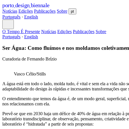
porto
design
biennale
Notícias
Edições
Publicações
Sobre
pt
Português
·
English
O Tempo É Presente
Notícias
Edições
Publicações
Sobre
Português
·
English
Ser Água: Como fluímos e nos moldamos coletivamen
Curadoria de Fernando Brízio
Vasco Célio/Stills
A água está em todo o lado, molda tudo, é vital e sem ela a vida não
adaptabilidade do design às rápidas e incessantes transformações qu
O entendimento que temos da água é, de um modo geral, superﬁcial, re
nos relacionamos com ela.
Prevê-se que em 2030 haja um déﬁce de 40% de água em relação à p
laboratório transdisciplinar, de observação, pensamento, criatividade 
laboratório é “hidratada” a partir de seis propostas: