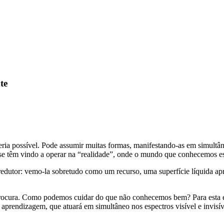
te
 seria possível. Pode assumir muitas formas, manifestando-as em simul
e se têm vindo a operar na “realidade”, onde o mundo que conhecemos es
dutor: vemo-la sobretudo como um recurso, uma superfície líquida apri
rocura. Como podemos cuidar do que não conhecemos bem? Para esta 
e aprendizagem, que atuará em simultâneo nos espectros visível e invisí