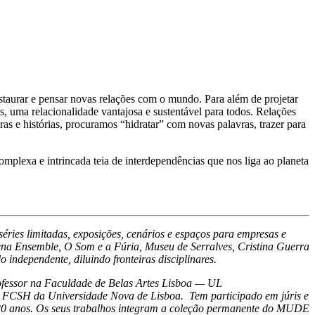
restaurar e pensar novas relações com o mundo. Para além de projetar
 uma relacionalidade vantajosa e sustentável para todos. Relações
as e histórias, procuramos “hidratar” com novas palavras, trazer para
plexa e intrincada teia de interdependências que nos liga ao planeta
éries limitadas, exposições, cenários e espaços para empresas e
ena Ensemble, O Som e a Fúria, Museu de Serralves, Cristina Guerra
o independente, diluindo fronteiras disciplinares.
rofessor na Faculdade de Belas Artes Lisboa — UL
 e FCSH da Universidade Nova de Lisboa. Tem participado em júris e
20 anos
. Os seus trabalhos integram a coleção permanente do MUDE