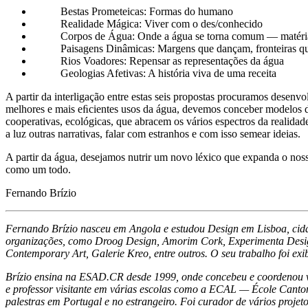
Bestas Prometeicas:
Formas do humano
Realidade Mágica:
Viver com o des/conhecido
Corpos de Água:
O
nde a água se torna comum
—
matéri
Paisagens Dinâmicas:
M
argens que dançam, fronteiras 
Rios Voadores:
R
epensar as representações da água
Geologias Afetivas: A história viva de uma receita
A partir da interligação entre estas seis propostas procuramos desenvo
melhores e mais eﬁcientes usos da água, devemos conceber modelos de
cooperativas, ecológicas, que abracem os vários espectros da realidad
a luz outras narrativas, falar com estranhos e com isso semear ideias.
A partir da água, desejamos nutrir um novo léxico que expanda o nos
como um todo.
Fernando Brízio
Fernando Brízio nasceu em Angola e estudou Design em Lisboa, cidade
organizações, como Droog Design, Amorim Cork, Experimenta Design,
Contemporary Art, Galerie Kreo, entre outros. O seu trabalho foi exi
Brízio ensina na ESAD.CR desde 1999, onde concebeu e coordenou vár
e professor visitante em várias escolas como a ECAL
—
École Canto
palestras em Portugal e no estrangeiro.
F
oi curador de vários projet