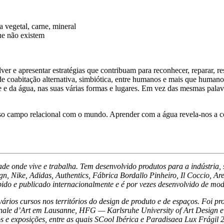
a vegetal, carne, mineral
que não existem
lver e apresentar estratégias que contribuam para reconhecer, reparar, 
 coabitação alternativa, simbiótica, entre humanos e mais que humanos,
e e da água, nas suas várias formas e lugares. Em vez das mesmas palavr
so campo relacional com o mundo. Aprender com a água revela-nos a com
 onde vive e trabalha. Tem desenvolvido produtos para a indústria, s
 Nike, Adidas, Authentics, Fábrica Bordallo Pinheiro, Il Coccio, Ar
bido e publicado internacionalmente e é por vezes desenvolvido de mod
ios cursos nos territórios do design de produto e de espaços. Foi p
nale d’Art em Lausanne, HFG
—
Karlsruhe University of Art Design
os e exposições, entre as quais
SCool Ibérica
e
Paradisaea Lux Frágil 