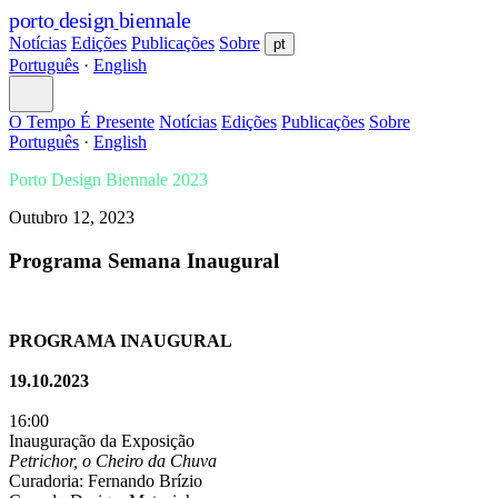
porto
design
biennale
Notícias
Edições
Publicações
Sobre
pt
Português
·
English
O Tempo É Presente
Notícias
Edições
Publicações
Sobre
Português
·
English
Porto Design Biennale 2023
Outubro 12, 2023
Programa Semana Inaugural
PROGRAMA INAUGURAL
19.10.2023
16:00
Inauguração da Exposição
Petrichor, o Cheiro da Chuva
Curadoria: Fernando Brízio