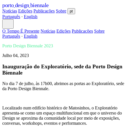
porto
design
biennale
Notícias
Edições
Publicações
Sobre
pt
Português
·
English
O Tempo É Presente
Notícias
Edições
Publicações
Sobre
Português
·
English
Porto Design Biennale 2023
Julho 04, 2023
Inauguração do Exploratório, sede da Porto Design
Biennale
No dia 7 de julho, às 17h00, abrimos as portas ao Exploratório, sede
da Porto Design Biennale.
Localizado num edifício histórico de Matosinhos, o Exploratório
apresenta-se como um espaço multifuncional em que o universo do
Design se aproxima da comunidade local por meio de exposições,
conversas, workshops, eventos e performances.