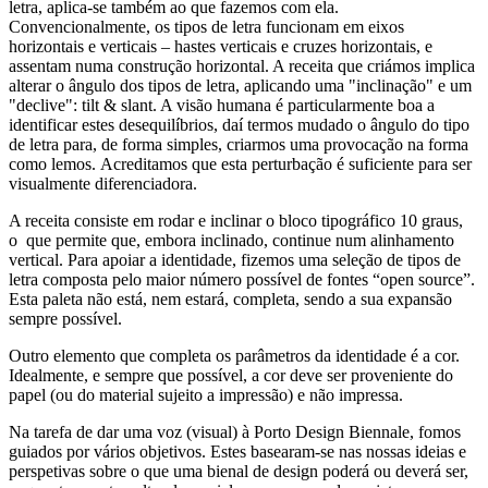
letra, aplica-se também ao que fazemos com ela.
Convencionalmente, os tipos de letra funcionam em eixos
horizontais e verticais – hastes verticais e cruzes horizontais, e
assentam numa construção horizontal. A receita que criámos implica
alterar o ângulo dos tipos de letra, aplicando uma "inclinação" e um
"declive": tilt & slant. A visão humana é particularmente boa a
identificar estes desequilíbrios, daí termos mudado o ângulo do tipo
de letra para, de forma simples, criarmos uma provocação na forma
como lemos.
Acreditamos que esta perturbação é suficiente para ser
visualmente diferenciadora.
A receita consiste em rodar e inclinar o bloco tipográfico 10 graus,
o que permite que, embora inclinado, continue num alinhamento
vertical. Para apoiar a identidade, fizemos uma seleção de tipos de
letra composta pelo maior número possível de fontes “open source”.
Esta paleta não está, nem estará, completa, sendo a sua expansão
sempre possível.
Outro elemento que completa os parâmetros da identidade é a cor.
Idealmente, e sempre que possível, a cor deve ser proveniente do
papel (ou do material sujeito a impressão) e não impressa.
Na tarefa de dar uma voz (visual) à Porto Design Biennale, fomos
guiados por vários objetivos. Estes basearam-se nas nossas ideias e
perspetivas sobre o que uma bienal de design poderá ou deverá ser,