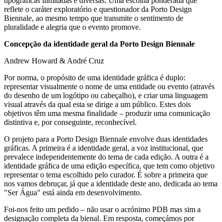
tipográficas ilimitadas e diversas. Uma escolha ponderada que
reflete o caráter exploratório e questionador da Porto Design
Biennale, ao mesmo tempo que transmite o sentimento de
pluralidade e alegria que o evento promove.
Concepção da identidade geral da Porto Design Biennale
Andrew Howard & André Cruz
Por norma, o propósito de uma identidade gráfica é duplo:
representar visualmente o nome de uma entidade ou evento (através
do desenho de um logótipo ou cabeçalho), e criar uma linguagem
visual através da qual esta se dirige a um público. Estes dois
objetivos têm uma mesma finalidade – produzir uma comunicação
distintiva e, por conseguinte, reconhecível.
O projeto para a Porto Design Biennale envolve duas identidades
gráficas. A primeira é a identidade geral, a voz institucional, que
prevalece independentemente do tema de cada edição. A outra é a
identidade gráfica de uma edição específica, que tem como objetivo
representar o tema escolhido pelo curador. É sobre a primeira que
nos vamos debruçar, já que a identidade deste ano, dedicada ao tema
"Ser Água" está ainda em desenvolvimento.
Foi-nos feito um pedido – não usar o acrónimo PDB mas sim a
designação completa da bienal. Em resposta, começámos por