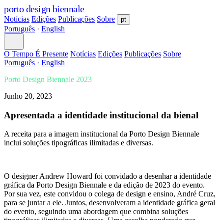
porto
design
biennale
Notícias
Edições
Publicações
Sobre
pt
Português
·
English
O Tempo É Presente
Notícias
Edições
Publicações
Sobre
Português
·
English
Porto Design Biennale 2023
Junho 20, 2023
Apresentada a identidade institucional da bienal
A receita para a imagem institucional da Porto Design Biennale
inclui soluções tipográficas ilimitadas e diversas.
O designer Andrew Howard foi convidado a desenhar a identidade
gráfica da Porto Design Biennale e da edição de 2023 do evento.
Por sua vez, este convidou o colega de design e ensino, André Cruz,
para se juntar a ele. Juntos, desenvolveram a identidade gráfica geral
do evento, seguindo uma abordagem que combina soluções