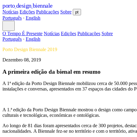
porto
design
biennale
Notícias
Edições
Publicações
Sobre
pt
Português
·
English
O Tempo É Presente
Notícias
Edições
Publicações
Sobre
Português
·
English
Porto Design Biennale 2019
Dezembro 08, 2019
A primeira edição da bienal em resumo
A 1ª edição da Porto Design Biennale mobilizou cerca de 50.000 pes
instalações e conversas, apresentados em 37 espaços das cidades do 
A 1.ª edição da Porto Design Biennale mostrou o design como campo di
culturais e tecnológicas, económicas e ontológicas.
Ao longo de 81 dias foram apresentados cerca de 300 projetos, desta
nacionalidades. A Biennale fez-se no território e com o território, at